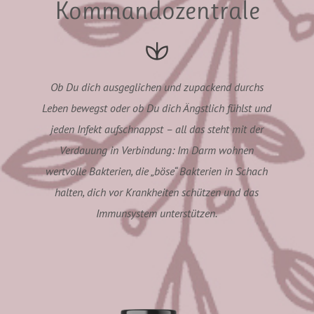
Kommandozentrale
Ob Du dich ausgeglichen und zupackend durchs
Leben bewegst oder ob Du dich Ängstlich fühlst und
jeden Infekt aufschnappst – all das steht mit der
Verdauung in Verbindung: Im Darm wohnen
wertvolle Bakterien, die „böse“ Bakterien in Schach
halten, dich vor Krankheiten schützen und das
Immunsystem unterstützen.